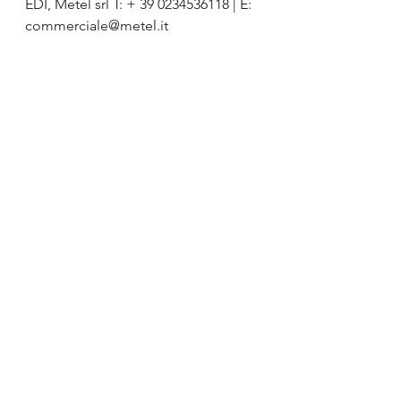
EDI, Metel srl T: + 39 0234536118 | E: 
commerciale@metel.it
Nella foto: Da sinistra a destra 
membri del consiglio di 
amministrazione internazionale 
ETIM Eric Piers, Sverker Skoglund, 
Ryszard D’Antoni, Hans Henning, 
Magnus Siren e Jan Janse.